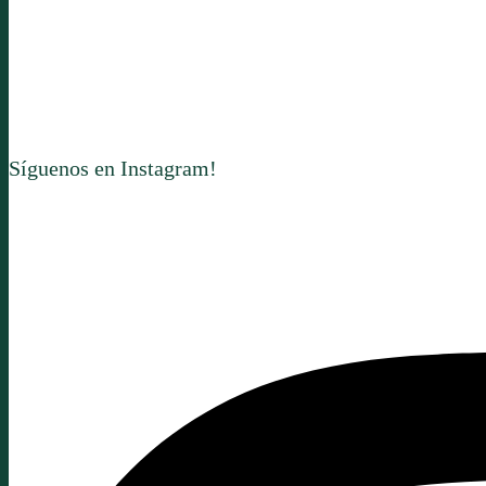
Fecha ultima actualización:
7 de abril 2024
Síguenos en Instagram!
Descubre
momentos únicos
y comparte tus experiencias con nosotro