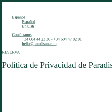
Español
Español
English
Contáctanos
+34 604 44 23 36 - +34 604 47 82 81
hello@paradisun.com
RESERVA
Política de Privacidad de Paradi
Nuestro sitio web es:
www.paradisun.com
En Paradisun, la privacidad de nuestros usuarios es una prioridad. Es
sitio web y nuestros servicios. Al utilizar nuestro sitio web y nuestros
1. Información que recopilamos:
Recopilamos información personal q
medios de comunicación. Esta información puede incluir, entre otros d
que nos proporcione voluntariamente.