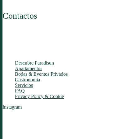
Contactos
Partida Paraíso, 24, 03570 Villajoyosa
Alicante – España
Tel:
+34 604 44 23 36
Email: hello@paradisun.com
Descubre Paradisun
Apartamentos
Bodas & Eventos Privados
Gastronomia
Servicios
FAQ
Privacy Policy & Cookie
Instagram